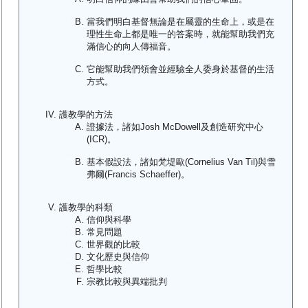
當我們明白基督無論是在屬靈的生命上，或是在
理性生命上都是唯一的答案時，就能幫助我們充
滿信心的向人傳福音。
它能幫助我們領會並經驗全人委身於基督的生活
方式。
護教學的方法
證據法，諸如Josh McDowell及創造研究中心
(ICR)。
基本假設法，諸如梵堤歐(Cornelius Van Til)與雪
弗爾(Francis Schaeffer)。
護教學的科類
信仰與科學
常見問題
世界觀的比較
文化歷史與信仰
哲學比較
宗教比較與異端批判