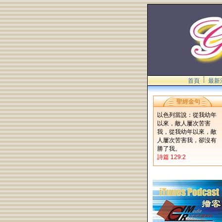
首頁
最新
聖經金句
以色列當說：從我幼年
以來，敵人屢次苦害
我，從我幼年以來，敵
人屢次苦害我，卻沒有
勝了我。
詩篇 129:2