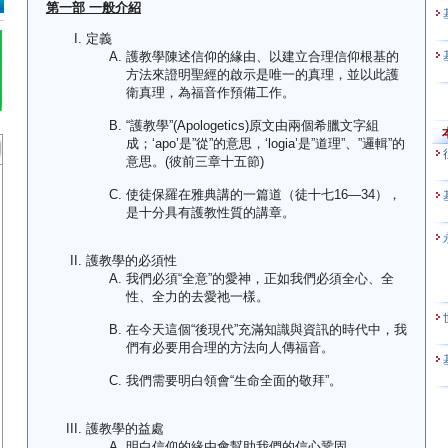
第一部 一般介紹
定義
護教學陳述信仰的緣由、以建立合理信仰根基的
方法來證明聖經的啟示是唯一的真理，並以此護
衛真理，為福音作預備工作。
“護教學”(Apologetics)原文由兩個希臘文字組
成；‘apo’是”從”的意思，‘logia’是”道理”、”邏輯”的
意思。(彼前三章十五節)
使徒保羅在雅典講的一篇道（徒十七16—34），
是十分具有護教性質的講章。
護教學的必須性
我們必須“全意”的愛神，正如我們必須全心、全
性、全力的去愛祂一樣。
在今天這個“後現代”充滿知識與資訊的時代中，我
們有必要用合理的方法向人傳福音。
我們需要明白領會“生命全面的敬拜”。
護教學的益處
明白信仰的緣由會幫助我們的信心鞏固。