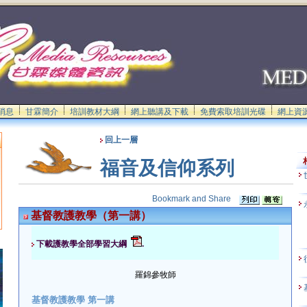
消息
甘霖簡介
培訓教材大綱
網上聽講及下載
免費索取培訓光碟
網上資
回上一層
福音及信仰系列
基督教護教學（第一講）
下載護教學全部學習大綱
.
羅錦參牧師
基督教護教學 第一講