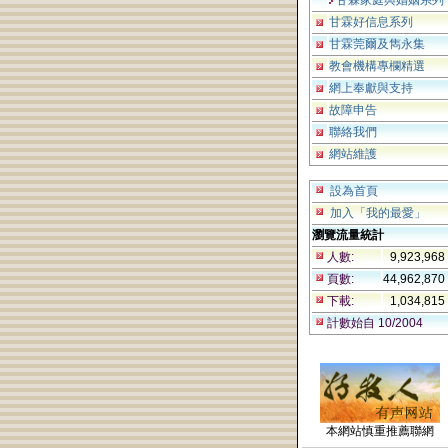
甘霖家庭與婚姻系列
甘霖好信息系列
甘霖莞爾及雋永集
教會機構專欄精選
網上奉獻與支持
故障申告
聯絡我們
網站維護
設為首頁
加入「我的最愛」
瀏覽流量統計
人數:
9,923,968
頁數:
44,962,870
下載:
1,034,815
計數始自 10/2004
本網站慎重推薦聯網