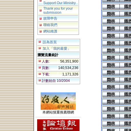
Support Our Ministry
Thank you for your
submission
故障申告
聯絡我們
網站維護
設為首頁
加入「我的最愛」
瀏覽流量統計
人數:
56,351,900
頁數:
140,534,236
下載:
1,171,326
計數始自 10/2004
本網站慎重推薦聯網