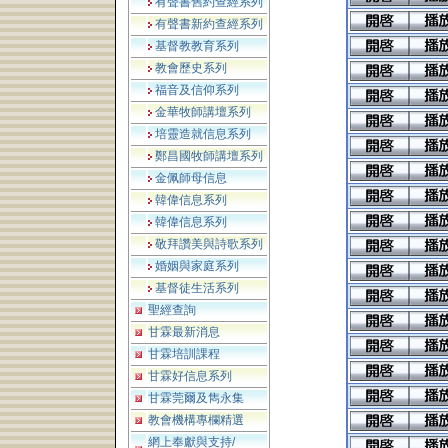
有聲書舊約查經系列
有聲書新約查經系列
基督教教育系列
教會歷史系列
福音及信仰系列
金華牧師講壇系列
培靈造就信息系列
鄭昌國牧師講壇系列
金佩師母信息
韓偉信息系列
韓偉信息系列
敬拜讚美與詩歌系列
婚姻與家庭系列
基督徒生活系列
聖經查詢
甘霖最新消息
甘霖培訓課程
甘霖好信息系列
甘霖莞爾及雋永集
教會機構專欄精選
網上奉獻與支持/