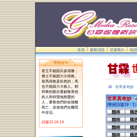
首頁
最新消息
甘霖簡介
培訓
聖經金句
君王不能因兵多得勝；
勇士不能因力大得救。
靠馬得救是枉然的；馬
也不能因力大救人。耶
世界真奇妙
和華的眼目看顧敬畏他
的人和仰望他慈愛的
世界真奇妙
人，要救他們的命脫離
(聖經詩篇19：1
死亡，並使他們在饑荒
中存活。
詩篇33:16-19