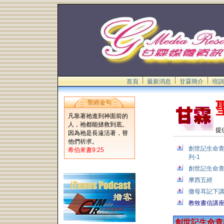
首頁
最新消息
甘霖簡介
培訓
聖經金句
凡靠著祂進到神面前的
人，祂都能拯救到底。
提
因為祂是長遠活著，替
他們祈求。
創世記生命
希伯來書9:25
列-1
創世記生命查
摩西五經
撒母耳記下
教牧書信講
創世記生命查