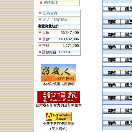
網站維護
設為首頁
加入「我的最愛」
瀏覽流量統計
人數:
56,347,409
頁數:
140,482,886
下載:
1,171,265
計數始自 10/2004
本網站慎重推薦聯網
台灣最有影響力的基督教報章
免費下載PDF流覽器
（英文網站）