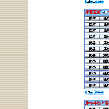
摩西五經
撒母耳記上講