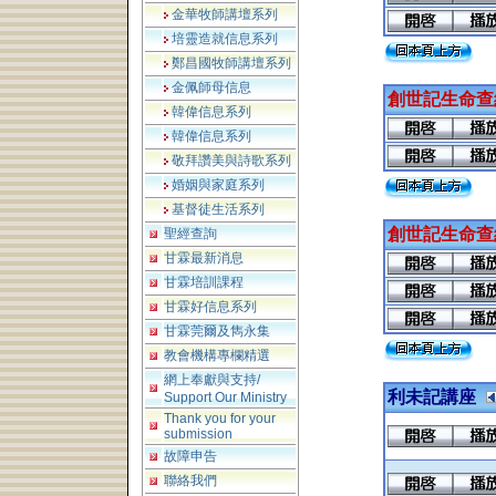
金華牧師講壇系列
培靈造就信息系列
鄭昌國牧師講壇系列
金佩師母信息
創世記生命查經
韓偉信息系列
韓偉信息系列
敬拜讚美與詩歌系列
婚姻與家庭系列
基督徒生活系列
創世記生命查經
聖經查詢
甘霖最新消息
甘霖培訓課程
甘霖好信息系列
甘霖莞爾及雋永集
教會機構專欄精選
網上奉獻與支持/
利未記講座
Support Our Ministry
Thank you for your
submission
故障申告
聯絡我們