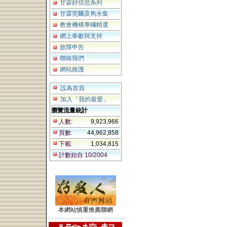
甘霖好信息系列
甘霖莞爾及雋永集
教會機構專欄精選
網上奉獻與支持
故障申告
聯絡我們
網站維護
設為首頁
加入「我的最愛」
瀏覽流量統計
人數:
9,923,966
頁數:
44,962,858
下載:
1,034,815
計數始自 10/2004
本網站慎重推薦聯網