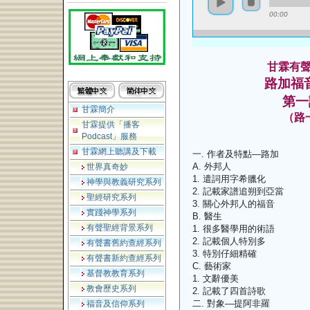
00:00
甘霖有
路
加福
第一
甘霖簡介
（路
甘霖提供「播客
Podcast」服務
甘霖網上聽講及下載
一. 作者及特點—路加
A. 外邦人
世界真奇妙
1. 遣詞用字希臘化
神學與教義研究系列
2. 記載家譜追朔到亞當
聖經研究系列
3. 關心外邦人的福音
實踐神學系列
B. 醫生
有聲聖經背景系列
1. 很多醫學用的術語
2. 記載個人特別多
有聲書舊約查經系列
3. 特別仔細精確
有聲書新約查經系列
C. 藝術家
基督教教育系列
1. 文辭優美
教會歷史系列
2. 記載了四首詩歌
二. 對象—提阿非羅
福音及信仰系列