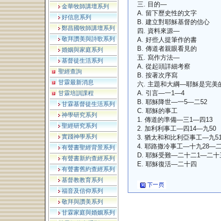
三. 目的—
金華牧師講壇系列
A. 留下歷史性的文字
好信息系列
B. 建立對耶穌基督的信心
鄭昌國牧師講壇系列
四. 資料來源—
敬拜讚美與詩歌系列
A. 好些人提筆作的書
B. 傳道者親眼看見的
婚姻與家庭系列
五. 寫作方法—
基督徒生活系列
A. 從起頭詳細考察
聖經查詢
B. 按著次序寫
甘霖最新消息
六. 主題和大綱—耶穌是完美
A. 引言—一1—4
甘霖培訓課程
B. 耶穌降世—一5—二52
甘霖基督徒生活系列
C. 耶穌的事工
神學研究系列
1. 傳道的準備—三1—四13
聖經研究系列
2. 加利利事工—四14—九50
實踐神學系列
3. 猶太和和比利亞事工—九5
4. 耶路撒冷事工—十九28—
有聲書聖經背景系列
D. 耶穌受難—二十二1—二十
有聲書新約查經系列
E. 耶穌復活—二十四
有聲書舊約查經系列
基督教教育系列
福音及信仰系列
敬拜與讚美系列
甘霖家庭與婚姻系列