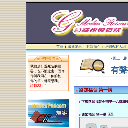
首頁
最新消息
甘霖簡介
培訓教材大綱
回上一層
聖經金句
我雖然行過死蔭的幽
有聲
谷，也不怕遭害，因為
你與我同在；你的杖，
你的竿，都安慰我。
詩篇23：4
路加福音 第一講
下載路加福音全部第十八講學
路加福音 第一講
.