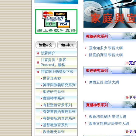
教義研究系列
靈命知多少 學習大綱
甘霖簡介
國度的真理 學習大綱
甘霖提供「播客
Podcast」服務
聖經研究系列
甘霖網上聽講及下載
世界真奇妙
摩西五經 聽講大綱
神學與教義研究系列
聖經研究系列
實踐神學系列
有聲聖經背景系列
實踐神學系列
有聲書舊約查經系列
教會增長秘訣 學習大綱
有聲書新約查經系列
敘事文體釋經法學習大綱
基督教教育系列
教會歷史系列