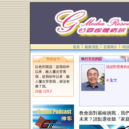
首頁
最新消息
甘霖簡介
培訓
聖經金句
執行主任的話
以色列當說：從我幼年
談談對恩膏的
以來，敵人屢次苦害
我，從我幼年以來，敵
人屢次苦害我，卻沒有
勝了我。
詩篇 129:2