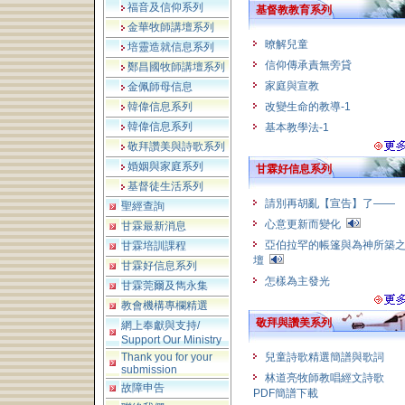
福音及信仰系列
基督教教育系列
金華牧師講壇系列
暸解兒童
培靈造就信息系列
信仰傳承責無旁貸
鄭昌國牧師講壇系列
家庭與宣教
金佩師母信息
韓偉信息系列
改變生命的教導-1
韓偉信息系列
基本教學法-1
敬拜讚美與詩歌系列
婚姻與家庭系列
甘霖好信息系列
基督徒生活系列
請別再胡亂【宣告】了——
聖經查詢
心意更新而變化
甘霖最新消息
亞伯拉罕的帳篷與為神所築
甘霖培訓課程
壇
甘霖好信息系列
怎樣為主發光
甘霖莞爾及雋永集
教會機構專欄精選
敬拜與讚美系列
網上奉獻與支持/
Support Our Ministry
Thank you for your
兒童詩歌精選簡譜與歌詞
submission
林道亮牧師教唱經文詩歌
故障申告
PDF簡譜下載