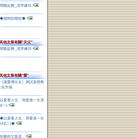
聞雞起舞_清早練功
◆蹓狗的聯想◆
其他文章有關"天父"
聞雞起舞_清早練功
其他文章有關"愛"
《讓愛傳出去》測試基督教
文化市場
以愛看人生、用愛過一生系
列(一)
◆以愛看人生、用愛過一生
系列(二)◆
快樂的父親是...