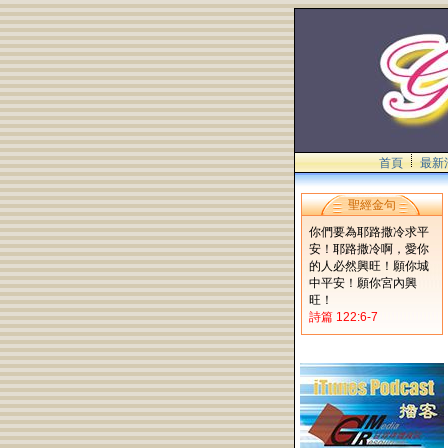
首頁
最新
聖經金句
你們要為耶路撒冷求平
安！耶路撒冷啊，愛你
的人必然興旺！願你城
中平安！願你宮內興
旺！
詩篇 122:6-7