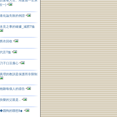
以愛看人生、用愛過一生系
列(一)
進化論失敗的例證
未見之事的確據_減肥T恤
舊衣回收
代言T恤
刀子口豆腐心
真理的教訓是保護而非限制
祂聽每個人的禱告
快樂的父親是...
◆蹓狗的聯想Ⅱ◆