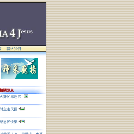
源
聯絡我們
相關訊息
火雞的感恩節
財主進天國
感恩節快樂