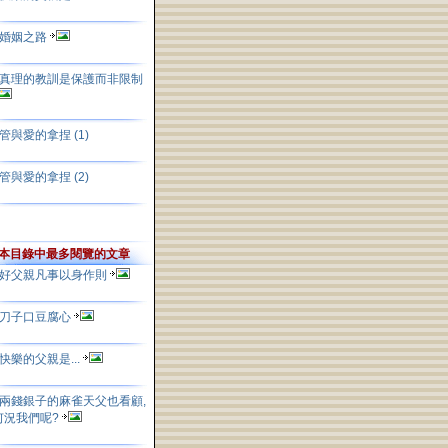
婚姻之路
真理的教訓是保護而非限制
管與愛的拿捏 (1)
管與愛的拿捏 (2)
本目錄中最多閱覽的文章
好父親凡事以身作則
刀子口豆腐心
快樂的父親是...
兩錢銀子的麻雀天父也看顧,
何況我們呢?