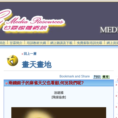
消息
甘霖簡介
培訓教材大綱
網上聽講及下載
免費索取培訓光碟
網上資
回上一層
畫天畫地
兩錢銀子的麻雀天父也看顧,何況我們呢?
游建國
[飛揚協會]