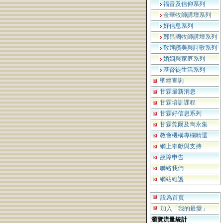
福音及信仰系列
金華牧師講壇系列
好信息系列
鄭昌國牧師講壇系列
敬拜讚美與詩歌系列
婚姻與家庭系列
基督徒生活系列
聖經查詢
甘霖最新消息
甘霖培訓課程
甘霖好信息系列
甘霖莞爾及雋永集
教會機構專欄精選
網上奉獻與支持
故障申告
聯絡我們
網站維護
設為首頁
加入「我的最愛」
瀏覽流量統計