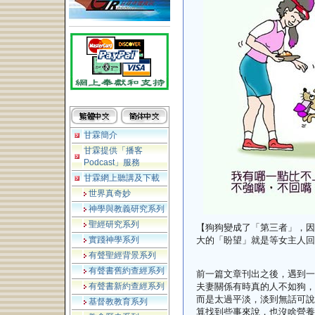
甘霖簡介
甘霖提供「播客
Podcast」服務
甘霖網上聽講及下載
世界真奇妙
神學與教義研究系列
聖經研究系列
【狗狗變成了「第三者」，因
實踐神學系列
大的「盼望」就是等女主人回
有聲聖經背景系列
有聲書舊約查經系列
前一篇文章刊出之後，遇到一
有聲書新約查經系列
夫妻關係有時真的人不如狗，
而是太過平淡，淡到無話可說
基督教教育系列
算找到些事來說，也沒啥營養