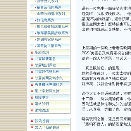
教會歷史系列
福音及信仰系列
還有一位先生一臉啼笑皆非地
包蛋吃，我卻沒晚飯吃。」他
金華牧師講壇系列
話(是不如狗聽話)，還會頂
好信息系列
當先生問太太什麼時候也可以
鄭昌國牧師講壇系列
出在狗狗既聽話又熱情。不信
敬拜讚美與詩歌系列
婚姻與家庭系列
基督徒生活系列
上星期的一個晚上老老看晚間
聖經查詢
PBS(美國公眾教育電視台
蹓狗不蹓人的問題，想必天下
甘霖最新消息
甘霖培訓課程
「真是敗給它」的道理
甘霖好信息系列
妙的是在後頭，一位太太提到
甘霖莞爾及雋永集
樣講有沒有道理？她這樣說：「
對待我，我就會像對待來喜那
教會機構專欄精選
網上奉獻與支持
這位太太不但邏輯清楚，洞察
故障申告
十二節：「所以無論何事，你
聯絡我們
因為這就是律法和先知的道理
理，來喜在一旁聽了也一定猶
網站維護
嘻笑玩鬧之後，還是要回來面
設為首頁
『蹓狗不蹓人』的情況是無法
加入「我的最愛」