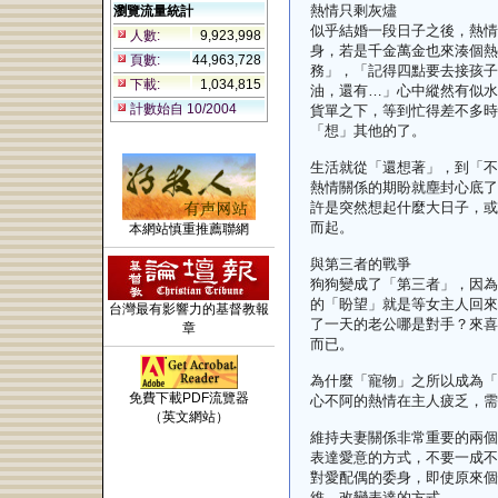
熱情只剩灰燼
瀏覽流量統計
似乎結婚一段日子之後，熱情
人數:
9,923,998
身，若是千金萬金也來湊個熱
頁數:
44,963,728
務」，「記得四點要去接孩子
下載:
1,034,815
油，還有…」心中縱然有似水
計數始自 10/2004
貨單之下，等到忙得差不多時
「想」其他的了。
生活就從「還想著」，到「不
熱情關係的期盼就塵封心底了
許是突然想起什麼大日子，或
而起。
本網站慎重推薦聯網
與第三者的戰爭
狗狗變成了「第三者」，因為
的「盼望」就是等女主人回來
台灣最有影響力的基督教報
了一天的老公哪是對手？來喜
章
而已。
為什麼「寵物」之所以成為「
免費下載PDF流覽器
心不阿的熱情在主人疲乏，需
（英文網站）
維持夫妻關係非常重要的兩個
表達愛意的方式，不要一成不
對愛配偶的委身，即使原來個
維，改變表達的方式。