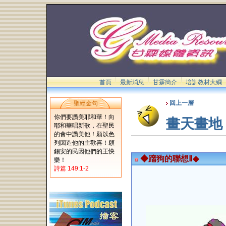
首頁
最新消息
甘霖簡介
培訓教材大綱
回上一層
聖經金句
你們要讚美耶和華！向
畫天畫地
耶和華唱新歌，在聖民
的會中讚美他！願以色
列因造他的主歡喜！願
錫安的民因他們的王快
◆蹓狗的聯想Ⅱ◆
樂！
詩篇 149:1-2