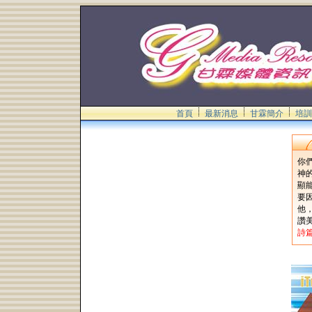
首頁
最新消息
甘霖簡介
培訓
你
神
顯
要
他
讚
詩篇 