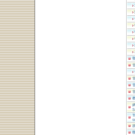
S
T
s