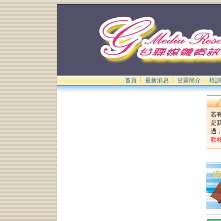
首頁
最新消息
甘霖簡介
培訓
若
是
過
歌林